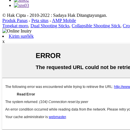
© Hak Cipta - 2010-2022 : Sadaya Hak Ditangtayungan.
Produk Panas
-
Peta situs
-
AMP Mobile
Tongkat moro
,
Dual Shooting Sticks
,
Collapsible Shooting Stick
,
Cro
Kirim surélék
x