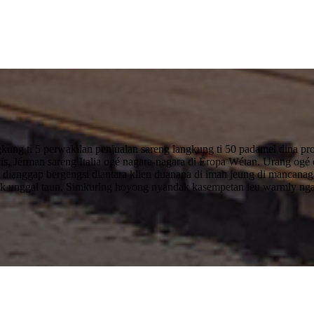
 ti 5 perwakilan penjualan sareng langkung ti 50 padamel dina prod
cis, Jérman sareng Italia ogé nagara-nagara di Éropa Wétan. Urang og
dianggap bergengsi diantara klien duanana di imah jeung di mancanag
k unggal taun. Simkuring hoyong nyandak kasempetan ieu warmly nga