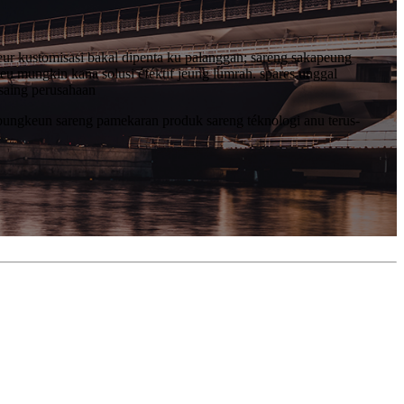
ur kustomisasi bakal dipenta ku palanggan; sareng sakapeung
eu mungkin kana solusi éféktif jeung lumrah. spares unggal
 saing perusahaan
abungkeun sareng pamekaran produk sareng téknologi anu terus-