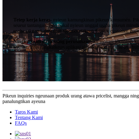
Tetep kerja keras
- nyieun kamungkinan pikeun konsumén. Pikeu
seueur tantangan. janji bakal nyieun unggal usaha pikeun minuh
usaha pikeun kalancaran ngalaksanakeun proyék customer. Inova
Ningkatkeun daya saing perusahaan
- ku inovasi téknologi 
terusan, terus ningkatkeun aplikasi alat dina widang anu aya h
Pikeun inquiries ngeunaan produk urang atawa pricelist, mangga ning
panalungtikan ayeuna
Taros Kami
Tentang Kami
FAQs