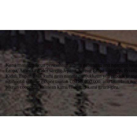
Kami mangrupikeun perusahaan saham gabungan anu nganggo langkung
Éropa, Amérika Kalér sareng Jepang, sareng Éropa - Inggris, Peran
Kidul. Eupan balik kami geus narima nunjukkeun yén produk urang 
ngahontal volume ékspor taunan USD 5,000,000, anu laun-laun naé
pikeun cooperate kalawan kami. Hubungi kami geura-giru.