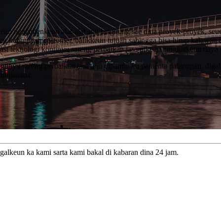
n ngajantenkeun alat-alat anu langkung saé dina proyék-proyék, seue
an kabutuhan customer, balikkeun tujuan sahingga bisa hirup kalawan t
si téknologi kontinyu sareng perbaikan jasa pikeun ningkatkeun daya
kontinyu sareng perbaikan jasa anu dipandu ku paménta palanggan, dig
ubunganana.
galkeun ka kami sarta kami bakal di kabaran dina 24 jam.