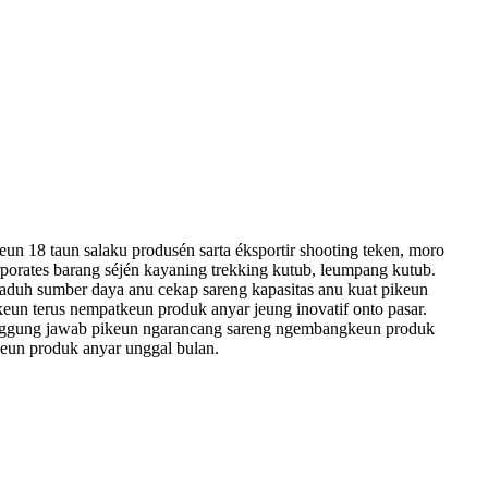
un 18 taun salaku produsén sarta éksportir shooting teken, moro
rporates barang séjén kayaning trekking kutub, leumpang kutub.
aduh sumber daya anu cekap sareng kapasitas anu kuat pikeun
un terus nempatkeun produk anyar jeung inovatif onto pasar.
nggung jawab pikeun ngarancang sareng ngembangkeun produk
keun produk anyar unggal bulan.