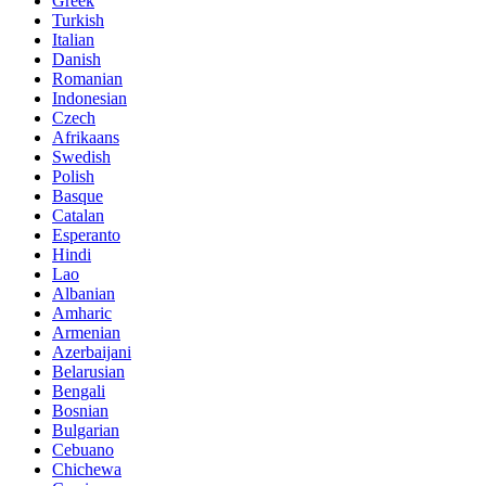
Greek
Turkish
Italian
Danish
Romanian
Indonesian
Czech
Afrikaans
Swedish
Polish
Basque
Catalan
Esperanto
Hindi
Lao
Albanian
Amharic
Armenian
Azerbaijani
Belarusian
Bengali
Bosnian
Bulgarian
Cebuano
Chichewa