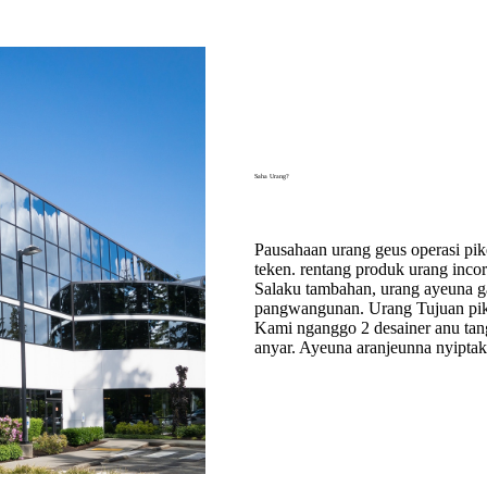
Saha Urang?
Pausahaan urang geus operasi pike
teken. rentang produk urang inco
Salaku tambahan, urang ayeuna g
pangwangunan. Urang Tujuan pike
Kami nganggo 2 desainer anu ta
anyar. Ayeuna aranjeunna nyipta