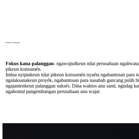
Filosofi Pausahaan
Fokus kana palanggan
- ngawujudkeun nilai perusahaan ngaliwatan
pikeun konsumén.
Intina nyiptakeun nilai pikeun konsumén nyaéta ngabantosan para n
ngalaksanakeun proyék, ngabantosan para nasabah gancang pulih bia
ngajantenkeun palanggan suksés. Dina waktos anu sami, ngudag ka
ngahontal pangembangan perusahaan anu wajar.