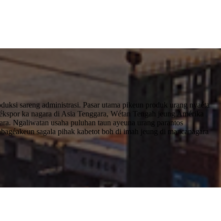
uksi sareng administrasi. Pasar utama pikeun produk urang nyaéta
é ékspor ka nagara di Asia Tenggara, Wétan Tengah jeung Amérika
ara. Ngaliwatan usaha puluhan taun ayeuna urang parantos
bagéakeun sagala pihak kabetot boh di imah jeung di mancanagara