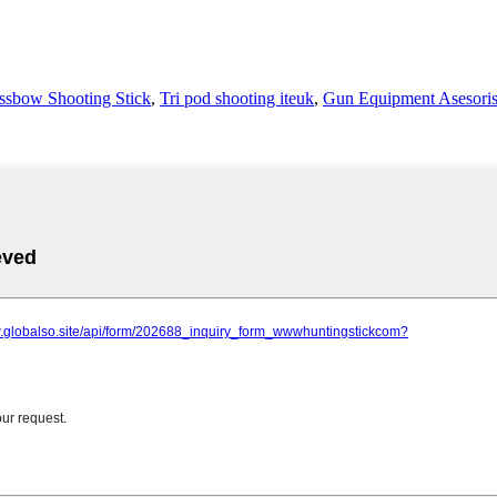
ssbow Shooting Stick
,
Tri pod shooting iteuk
,
Gun Equipment Asesori